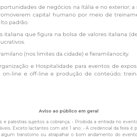
portunidades de negócios na Itália e no exterior;
promoverem capital humano por meio de treinamen
to padrão.
 italiana que figura na bolsa de valores italiana 
ucrativos.
ramilano (nos limites da cidade) e fieramilanocity.
rganização e Hospitalidade para eventos de exposiç
s on-line e off-line e produção de conteúdo; tre
Aviso ao público em geral
sos e palestras sujeitos a cobrança; • Proibida a entrada no eve
Exceto lactantes com até 1 ano; • A credencial da feira é pess
usar algum transtorno ou atrapalhar o bom andamento do evento