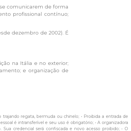
 a se comunicarem de forma
to profissional contínuo;
(desde dezembro de 2002). É
ão na Itália e no exterior;
inamento; e organização de
nto trajando regata, bermuda ou chinelo; • Proibida a entrada de
oal é intransferível e seu uso é obrigatório; • A organizadora
. Sua credencial será confiscada e novo acesso proibido; • O