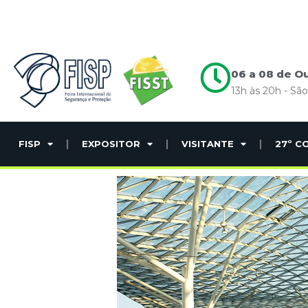
06 a 08 de O
13h às 20h - Sã
FISP
EXPOSITOR
VISITANTE
27º C